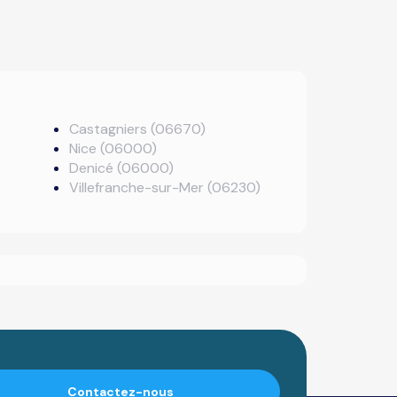
Castagniers (06670)
Nice (06000)
Denicé (06000)
Villefranche-sur-Mer (06230)
Contactez-nous