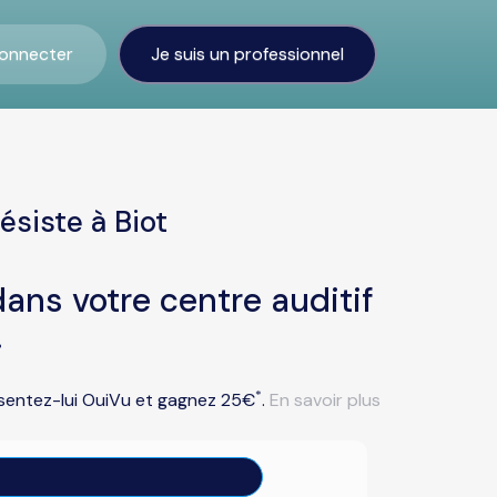
onnecter
Je suis un professionnel
siste à Biot
ans votre centre auditif
.
*
résentez-lui OuiVu et gagnez 25€
.
En savoir plus