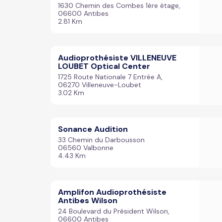
1630 Chemin des Combes 1ère étage,
06600 Antibes
2.81 Km
Audioprothésiste VILLENEUVE
LOUBET Optical Center
1725 Route Nationale 7 Entrée A,
06270 Villeneuve-Loubet
3.02 Km
Sonance Audition
33 Chemin du Darbousson
06560 Valbonne
4.43 Km
Amplifon Audioprothésiste
Antibes Wilson
24 Boulevard du Président Wilson,
06600 Antibes