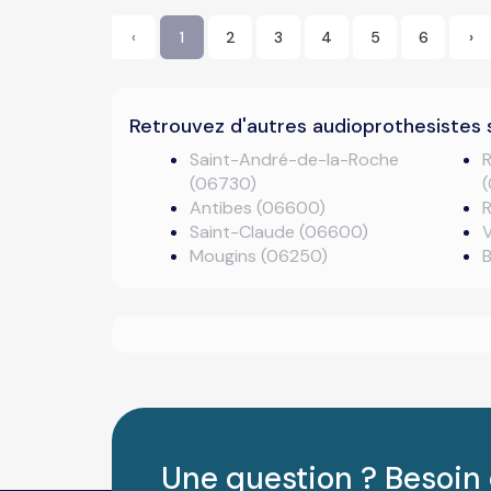
‹
1
2
3
4
5
6
›
Retrouvez d'autres audioprothesistes 
Saint-André-de-la-Roche
(06730)
Antibes (06600)
R
Saint-Claude (06600)
Mougins (06250)
Une question ? Besoin 