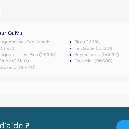
sur OuiVu
Roquebrune-Cap-Martin
Biot (06410)
(06190)
La Gaude (06610)
oquefort-les-Pins (06330)
Peymeinade (06530)
Vence (06140)
Castellar (06500)
Blausasc (06440)
d’aide ?