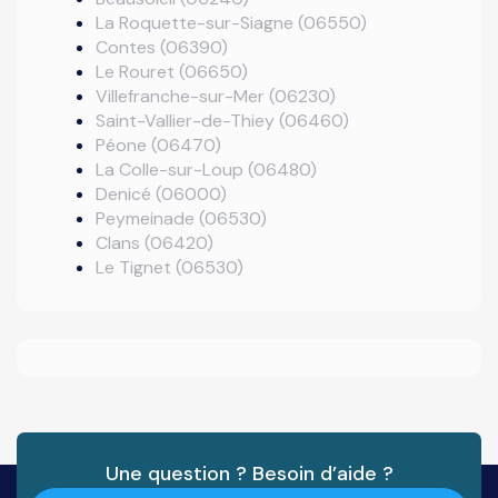
La Roquette-sur-Siagne (06550)
Contes (06390)
Le Rouret (06650)
Villefranche-sur-Mer (06230)
Saint-Vallier-de-Thiey (06460)
Péone (06470)
La Colle-sur-Loup (06480)
Denicé (06000)
Peymeinade (06530)
Clans (06420)
Le Tignet (06530)
Une question ? Besoin d’aide ?