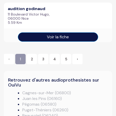
audition godinaud
11 Boulevard Victor Hugo,
06000 Nice
5.59 Km
Voir la fiche
‹
1
2
3
4
5
›
Retrouvez d'autres audioprothesistes sur
OuiVu
Cagnes-sur-Mer (06800)
Juan les Pins (06160)
Pégomas (06580)
Puget-Théniers (06260)
Beausoleil (06240)