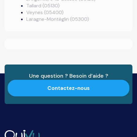
Tallard (05130)
Veynes (05400)
Laragne-Montéglin (05300)
Une question ? Besoin d’aide ?
Contactez-nous