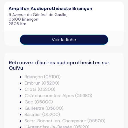
Amplifon Audioprothésiste Briançon
9 Avenue du Général de Gaulle,
05100 Briançon
26.08 Km
Voir la fiche
Retrouvez d'autres audioprothesistes sur
OuiVu
Briançon (05100)
Embrun (05200)
Crots (05200)
Châteauroux-les-Alpes (05380)
Gap (05000)
Guillestre (05600)
Baratier (05200)
Saint-Bonnet-en-Champsaur (05500)
L'Argentière-la-Bessée (05120)